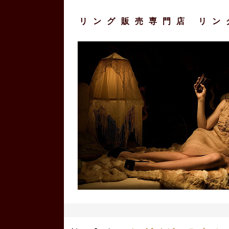
リング販売専門店 リン