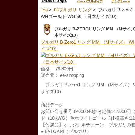
Top
>
03ブルガリ リング
> ブルガリ B-Zero
WHゴールド WG 50 （日本サイズ10）
ブルガリ B-ZERO1 リング MM （Mサイズ
本サイズ10）
ブルガリ B-Zero1 リング MM （Mサイズ） W
イズ10）
価格： 79,800円
販売元： ee-shopping
ブルガリ B-Zero1 リング MM （Mサイズ） 
サイズ10）
商品データ
お問い合せ番号BV000040参考定価147.00
ド（18KWG）色ホワイトゴールド仕様高さ:12
【付属品】オリジナルチェーン、ブルガリの
● BVLGARI（ブルガリ）