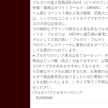
ブルガリの超人気商品B-Zero1（ビーゼロワ
特価！素材はホワイトゴールド（18KWG）、
ーム感とゴージャス感が人気の秘密。芸能人
は、シンプルなユニセックスタイプですので
人の大切な記念日に。
その独特なデザインで絶大な人気を誇るブル
ィリオ・ブルガリは、1857年に細工師の家系
デルとして人気の高い「ブルガリ・ブルガリ」を
マのヴィアシスティーナに最初の店をオープ
して位置付けられています。
● ブルガリのリング表示は全てヨーロッパ・
商品はリング幅（高さ）がありますので、お
り1サイズ大きめをおすすめしております。（
り正確なサイズをお届けするため、お客様の
ルガリ製品販売店がありましたらぜひ事前に
とをお願いいたします。）サイズ等でご不明
せください。
/ブルガリ/アクセサリー/リング
、BV000040